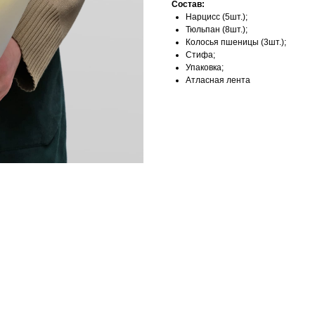
Состав:
Нарцисс (5шт.);
Тюльпан (8шт.);
Колосья пшеницы (3шт.);
Стифа;
Упаковка;
Атласная лента